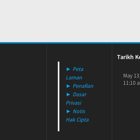
Tarikh K
► Peta
May 13
Laman
11:10 
► Penafian
► Dasar
Privasi
► Notis
Hak Cipta