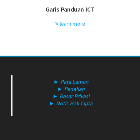
Garis Panduan ICT
learn more
farmaciaportuguesaonline.com/
► Peta Laman
► Penafian
► Dasar Privasi
► Notis Hak Cipta