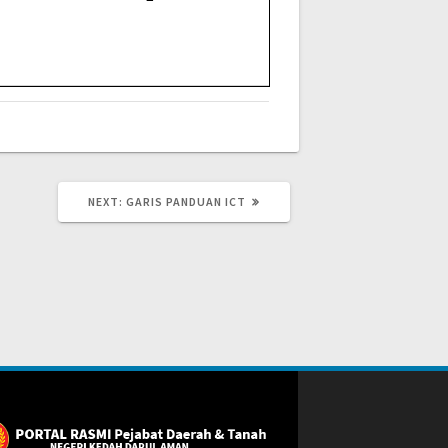
NEXT
NEXT:
GARIS PANDUAN ICT
POST: