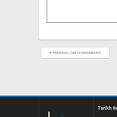
PREVIOUS
PREVIOUS:
CARTA ORGANISASI
POST:
Tarikh K