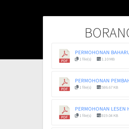
Post
BORANG
navigation
PERMOHONAN BAHARU 
1 file(s)
1.10 MB
PERMOHONAN PEMBAHA
1 file(s)
586.67 KB
PERMOHONAN LESEN 
1 file(s)
819.04 KB