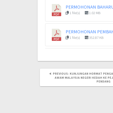
PERMOHONAN BAHARU 
1 file(s)
1.02 MB
PERMOHONAN PEMBAH
1 file(s)
352.87 KB
PREVIOUS
PREVIOUS:
KUNJUNGAN HORMAT PENGA
POST:
AWAM MALAYSIA NEGERI KEDAH KE PE
PENDANG