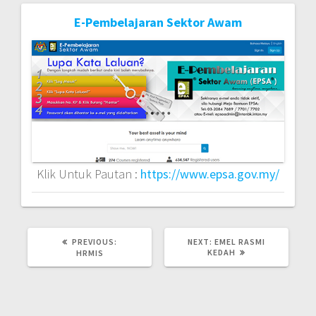
E-Pembelajaran Sektor Awam
Post
navigation
Klik Untuk Pautan :
https://www.epsa.gov.my/
PREVIOUS
NEXT
PREVIOUS:
NEXT:
EMEL RASMI
POST:
POST:
KEDAH
HRMIS