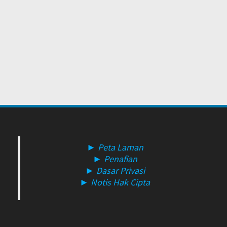
► Peta Laman
► Penafian
► Dasar Privasi
► Notis Hak Cipta