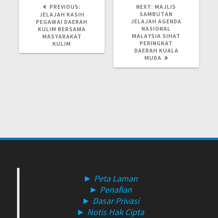
PREVIOUS
NEXT
PREVIOUS:
NEXT:
MAJLIS
POST:
POST:
SAMBUTAN
JELAJAH KASIH
JELAJAH AGENDA
PEGAWAI DAERAH
NASIONAL
KULIM BERSAMA
MALAYSIA SIHAT
MASYARAKAT
PERINGKAT
KULIM
DAERAH KUALA
MUDA
► Peta Laman
► Penafian
► Dasar Privasi
► Notis Hak Cipta