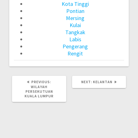
Kota Tinggi
Pontian
Mersing
Kulai
Tangkak
Labis
Pengerang
Rengit
PREVIOUS
NEXT
PREVIOUS:
NEXT:
KELANTAN
POST:
POST:
WILAYAH
PERSEKUTUAN
KUALA LUMPUR