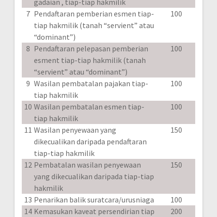
gadaian , tiap-tiap hakmilik
7
Pendaftaran pemberian esmen tiap-
100
tiap hakmilik (tanah “servient” atau
“dominant”)
8
Pendaftaran pelepasan pemberian
100
esment tiap-tiap hakmilik (tanah
“servient” atau “dominant”)
9
Wasilan pembatalan pajakan tiap-
100
tiap hakmilik
10
Wasilan pembatalan esmen tiap-
100
tiap hakmilik
11
Wasilan penyewaan yang
150
dikecualikan daripada pendaftaran
tiap-tiap hakmilik
12
Pembatalan wasilan penyewaan
150
yang dikecualikan daripada tiap-tiap
hakmilik
13
Penarikan balik suratcara/urusniaga
100
14
Kemasukan kaveat persendirian tiap
200