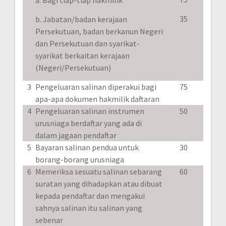
35
b. Jabatan/badan kerajaan
Persekutuan, badan berkanun Negeri
dan Persekutuan dan syarikat-
syarikat berkaitan kerajaan
(Negeri/Persekutuan)
3
Pengeluaran salinan diperakui bagi
75
apa-apa dokumen hakmilik daftaran
4
Pengeluaran salinan instrumen
50
urusniaga berdaftar yang ada di
dalam jagaan pendaftar
5
Bayaran salinan pendua untuk
30
borang-borang urusniaga
6
Memeriksa sesuatu salinan sebarang
60
suratan yang dihadapkan atau dibuat
kepada pendaftar dan mengakui
sahnya salinan itu salinan yang
sebenar