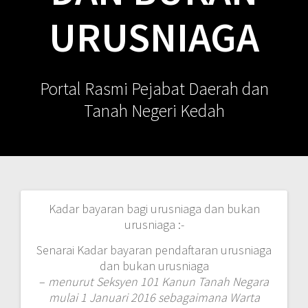
URUSNIAGA
Portal Rasmi Pejabat Daerah dan
Tanah Negeri Kedah
Kadar bayaran bagi urusniaga dan bukan
Post
urusniaga :-
navigation
Senarai Kadar bayaran pendaftaran urusniaga
dan bukan urusniaga
–
menurut Seksyen 101 Kanun Tanah Negara
mulai 1 Januari 2016 sebagaimana Warta