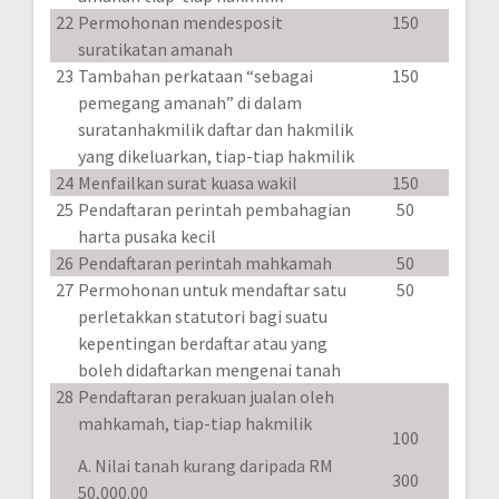
22
Permohonan mendesposit
150
suratikatan amanah
23
Tambahan perkataan “sebagai
150
pemegang amanah” di dalam
suratanhakmilik daftar dan hakmilik
yang dikeluarkan, tiap-tiap hakmilik
24
Menfailkan surat kuasa wakil
150
25
Pendaftaran perintah pembahagian
50
harta pusaka kecil
26
Pendaftaran perintah mahkamah
50
27
Permohonan untuk mendaftar satu
50
perletakkan statutori bagi suatu
kepentingan berdaftar atau yang
boleh didaftarkan mengenai tanah
28
Pendaftaran perakuan jualan oleh
mahkamah, tiap-tiap hakmilik
100
A. Nilai tanah kurang daripada RM
300
50,000.00