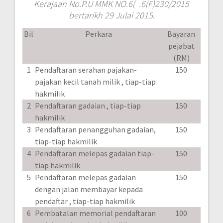
Kerajaan No.P.U MMK NO.6( .6(F)230/2015
bertarikh 29 Julai 2015
.
Bil
Perkara
Bayaran
pejabat
(RM)
1
Pendaftaran serahan pajakan-
150
pajakan kecil tanah milik , tiap-tiap
hakmilik
2
Pendaftaran gadaian , tiap-tiap
150
hakmilik
3
Pendaftaran penangguhan gadaian,
150
tiap-tiap hakmilik
4
Pendaftaran melepas gadaian tiap-
150
tiap hakmilik
5
Pendaftaran melepas gadaian
150
dengan jalan membayar kepada
pendaftar , tiap-tiap hakmilik
6
Pembatalan memorial pendaftaran
100