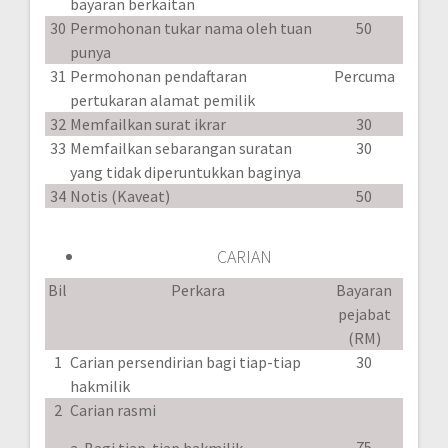
bayaran berkaitan
30
Permohonan tukar nama oleh tuan
50
punya
31
Permohonan pendaftaran
Percuma
pertukaran alamat pemilik
32
Memfailkan surat ikrar
30
33
Memfailkan sebarangan suratan
30
yang tidak diperuntukkan baginya
34
Notis (Kaveat)
50
CARIAN
Bil
Perkara
Bayaran
pejabat
(RM)
1
Carian persendirian bagi tiap-tiap
30
hakmilik
2
Carian rasmi
75
a. Bagi tiap-tiap hakmilik