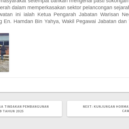
asyarakat setempat bahkan mengenal pasti sokongan 
daerah dalam memperkasakan sektor pelancongan sejara
awatan ini ialah Ketua Pengarah Jabatan Warisan 
g En. Hamdan Bin Yahya, Wakil Pegawai Jabatan dan 
NEXT
A TINDAKAN PEMBANGUNAN
NEXT:
KUNJUNGAN HORMAT
POST:
CAW
9 TAHUN 2025