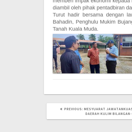
memberi impak ekonomi kepada m
diambil oleh pihak pentadbiran 
Turut hadir bersama dengan l
Bahadin, Penghulu Mukim Bujan
Tanah Kuala Muda.
PREVIOUS
PREVIOUS:
MESYUARAT JAWATANKUAS
POST:
DAERAH KULIM BILANGAN-