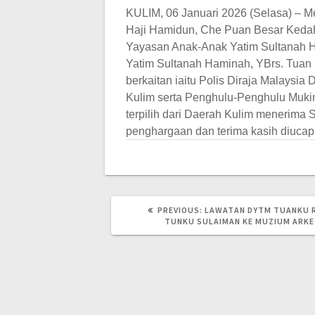
KULIM, 06 Januari 2026 (Selasa) – M
Haji Hamidun, Che Puan Besar Keda
Yayasan Anak-Anak Yatim Sultanah 
Yatim Sultanah Haminah, YBrs. Tuan
berkaitan iaitu Polis Diraja Malays
Kulim serta Penghulu-Penghulu Muki
terpilih dari Daerah Kulim menerima
penghargaan dan terima kasih diucap
PREVIOUS
PREVIOUS:
LAWATAN DYTM TUANKU R
POST:
TUNKU SULAIMAN KE MUZIUM ARKE