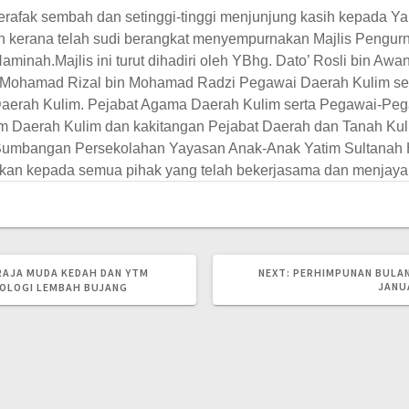
erafak sembah dan setinggi-tinggi menjunjung kasih kepada Y
h kerana telah sudi berangkat menyempurnakan Majlis Pengu
Haminah.
Majlis ini turut dihadiri oleh YBhg. Dato’ Rosli bin 
 Mohamad Rizal bin Mohamad Radzi Pegawai Daerah Kulim sert
ia Daerah Kulim. Pejabat Agama Daerah Kulim serta Pegawai-P
m Daerah Kulim dan kakitangan Pejabat Daerah dan Tanah Kul
 Sumbangan Persekolahan Yayasan Anak-Anak Yatim Sultanah H
kan kepada semua pihak yang telah bekerjasama dan menjayaka
NEXT
AJA MUDA KEDAH DAN YTM
NEXT:
PERHIMPUNAN BULAN
POST:
JANU
OLOGI LEMBAH BUJANG