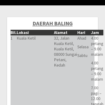
DAERAH BALING
Post
Bil.
Lokasi
Alamat
Hari
Jam
navigation
1
Kuala Ketil
32, Jalan
Ahad
4.00
Kuala Ketil,
petang
Selasa
Kuala Ketil,
– 9.00
08000 Sungai
malam
Sabtu
Petani,
4.00
Kedah
petang
– 9.00
malam
7.00
pagi –
12.00
tengah