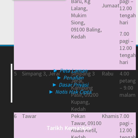
Baru, Kg
pagi –
Jumaat
Lalang,
12.00
Mukim
tengah
Siong,
hari
09100 Baling,
7.00
Kedah
pagi –
12.00
tengah
hari
► Peta Laman
5
Simpang 3, Jerai
Simpang 3
Rabu
4.00
► Penafian
Jerai,
petang
► Dasar Privasi
Kampung
– 9.00
► Notis Hak Cipta
Pasir, 09200
malam
Kupang,
Kedah
6
Tawar
Pekan
Khamis
7.00
Tawar, 09100
pagi –
Tarikh Kemaskini
Kuala Ketil,
12.00
Kedah
tengah