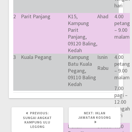
hari
2
Parit Panjang
K15,
Ahad
4.00
Kampung
petang
Parit
– 9.00
Panjang,
malam
09120 Baling,
Kedah
3
Kuala Pegang
Kampung
Isnin
4.00
Batu Kuala
petang
Rabu
Pegang,
– 9.00
09110 Baling
malam
Kedah
7.00
pagi –
12.00
tengah
PREVIOUS
NEXT
PREVIOUS:
NEXT:
IKLAN
hari
POST:
POST:
JAWATAN KOSONG
SUNGAI ANGKAT
KAMPUNG ULU
4
Kampung Lalang
Pekan
Selasa
7.00
LEGONG