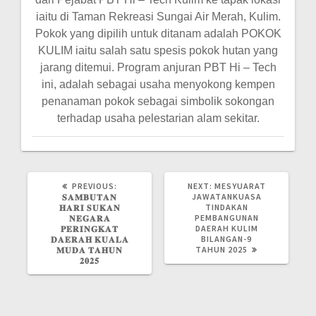
iaitu di Taman Rekreasi Sungai Air Merah, Kulim.
Pokok yang dipilih untuk ditanam adalah POKOK
KULIM iaitu salah satu spesis pokok hutan yang
jarang ditemui.
Program anjuran PBT Hi – Tech
ini, adalah sebagai usaha menyokong kempen
penanaman pokok
sebagai simbolik sokongan
terhadap usaha pelestarian alam sekitar.
PREVIOUS
NEXT
PREVIOUS:
NEXT:
MESYUARAT
POST:
POST:
JAWATANKUASA
𝐒𝐀𝐌𝐁𝐔𝐓𝐀𝐍
TINDAKAN
𝐇𝐀𝐑𝐈 𝐒𝐔𝐊𝐀𝐍
PEMBANGUNAN
𝐍𝐄𝐆𝐀𝐑𝐀
DAERAH KULIM
𝐏𝐄𝐑𝐈𝐍𝐆𝐊𝐀𝐓
BILANGAN-9
𝐃𝐀𝐄𝐑𝐀𝐇 𝐊𝐔𝐀𝐋𝐀
TAHUN 2025
𝐌𝐔𝐃𝐀 𝐓𝐀𝐇𝐔𝐍
𝟐𝟎𝟐𝟓