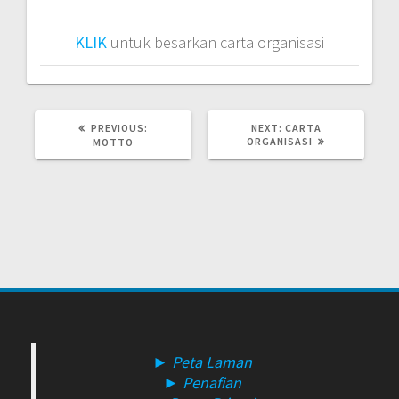
KLIK
untuk besarkan carta organisasi
PREVIOUS
NEXT
PREVIOUS:
NEXT:
CARTA
POST:
POST:
ORGANISASI
MOTTO
► Peta Laman
► Penafian