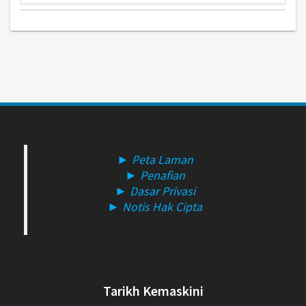
► Peta Laman
► Penafian
► Dasar Privasi
► Notis Hak Cipta
Tarikh Kemaskini