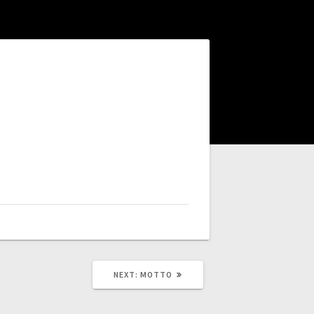
NEXT
NEXT:
MOTTO
POST: