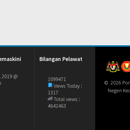
emaskini
Bilangan Pelawat
, 2019 @
1099471
© 2026 Por
m
Views Today :
Negeri Ke
1317
Total views :
4642463