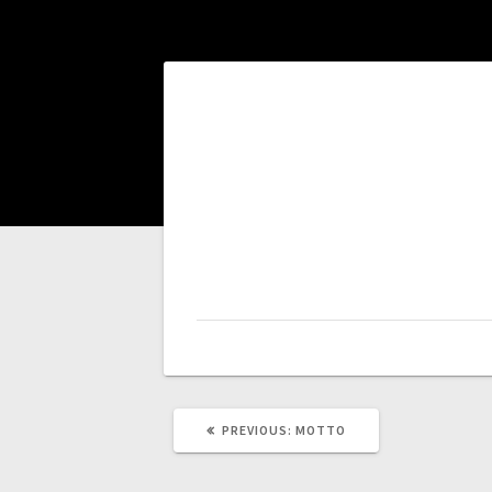
Post
navigation
PREVIOUS
PREVIOUS:
MOTTO
POST: