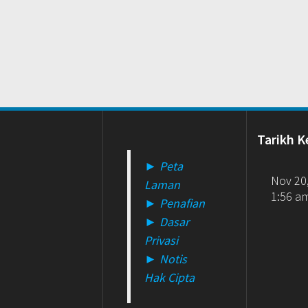
Tarikh K
► Peta
Nov 20
Laman
1:56 a
► Penafian
► Dasar
Privasi
► Notis
Hak Cipta