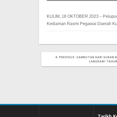
KULIM, 18 OKTOBER 2023 – Pelupusan
Kediaman Rasmi Pegawai Daerah Kulim 
PREVIOUS
PREVIOUS:
SAMBUTAN HARI SUKAN N
POST:
LANGKAWI TAHUN
Tarikh K