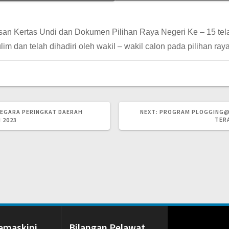
 Kertas Undi dan Dokumen Pilihan Raya Negeri Ke – 15 telah
dan telah dihadiri oleh wakil – wakil calon pada pilihan raya
NEXT
EGARA PERINGKAT DAERAH
NEXT:
PROGRAM PLOGGING@
POST:
TER
 2023
emaskini
Bilangan Pelawat