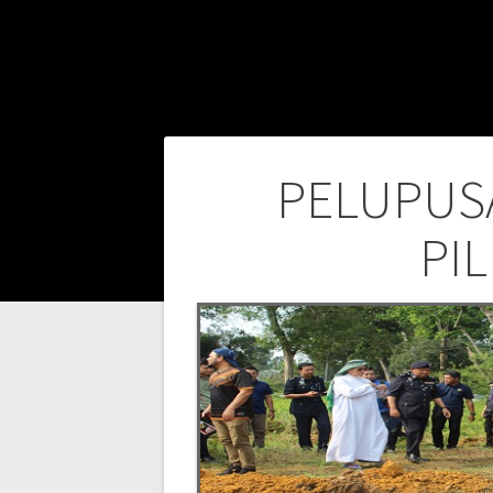
Post
PELUPUS
navigation
PIL