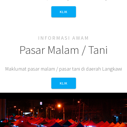
KLIK
INFORMASI AWAM
Pasar Malam / Tani
Maklumat pasar malam / pasar tani di daerah Langkawi
KLIK