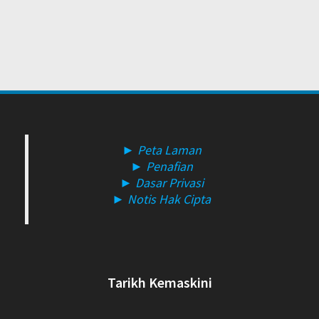
► Peta Laman
► Penafian
► Dasar Privasi
► Notis Hak Cipta
Tarikh Kemaskini