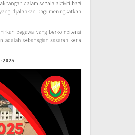
kitangan dalam segala aktiviti bagi
ang dijalankan bagi meningkatkan
hirkan pegawai yang berkompitensi
n adalah sebahagian sasaran kerja
2-2025