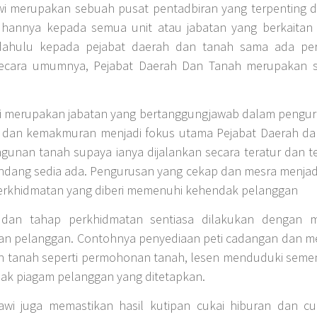
i merupakan sebuah pusat pentadbiran yang terpenting d
uhannya kepada semua unit atau jabatan yang berkaita
h dahulu kepada pejabat daerah dan tanah sama ada p
 Secara umumnya, Pejabat Daerah Dan Tanah merupakan 
i merupakan jabatan yang bertanggungjawab dalam penguru
an dan kemakmuran menjadi fokus utama Pejabat Daerah d
an tanah supaya ianya dijalankan secara teratur dan t
dang sedia ada. Pengurusan yang cekap dan mesra menjad
erkhidmatan yang diberi memenuhi kehendak pelanggan
i dan tahap perkhidmatan sentiasa dilakukan dengan 
an pelanggan. Contohnya penyediaan peti cadangan dan m
an tanah seperti permohonan tanah, lesen menduduki sement
ak piagam pelanggan yang ditetapkan.
wi juga memastikan hasil kutipan cukai hiburan dan cu