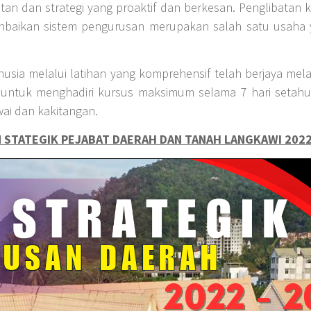
 dan strategi yang proaktif dan berkesan. Penglibatan ka
baikan sistem pengurusan merupakan salah satu usaha y
ia melalui latihan yang komprehensif telah berjaya mela
 untuk menghadiri kursus maksimum selama 7 hari setahu
ai dan kakitangan.
 STATEGIK PEJABAT DAERAH DAN TANAH LANGKAWI 202