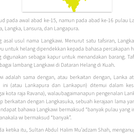
ud pada awal abad ke-15, namun pada abad ke-16 pulau La
a, Langka, Lansura, dan Langapura.
 asal usul nama Langkawi. Menurut satu tafsiran, Langk
u untuk helang dipendekkan kepada bahasa percakapan hari
g digunakan sebagai kapur untuk menandakan barang. Tafs
bagai lambang Langkawi di Dataran Helang di Kuah.
i adalah sama dengan, atau berkaitan dengan, Lanka at
ini (atau Lankapura dan Lankapuri) ditemui dalam kes
i kota raja Ravana), walaubagaimanapun pengenalan Lank
ap berkaitan dengan Langkasuka, sebuah kerajaan lama y
endapat bahawa Langkawi bermaksud “banyak pulau yang i
manakala wi bermaksud “banyak”.
da ketika itu, Sultan Abdul Halim Mu’adzam Shah, menganu