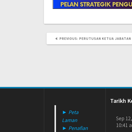
PREVIOUS
PREVIOUS:
PERUTUSAN KETUA JABATAN
POST:
Tarikh K
► Peta
Sep 12
Laman
10:41 
► Penafian