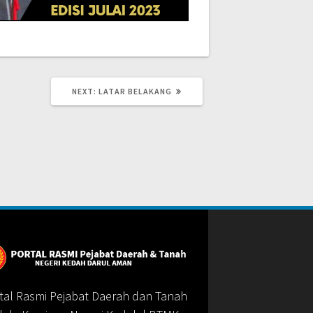
NEXT
NEXT:
LATAR BELAKANG
POST:
tal Rasmi Pejabat Daerah dan Tanah