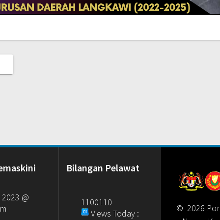
emaskini
Bilangan Pelawat
, 2023 @
1100110
© 2026 Por
am
Views Today :