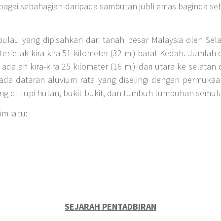
ebagai sebahagian daripada sambutan jubli emas baginda 
lau yang dipisahkan dari tanah besar Malaysia oleh Sela
terletak kira-kira 51 kilometer (32 mi) barat Kedah. Jumlah 
dalah kira-kira 25 kilometer (16 mi) dari utara ke selatan d
ipada dataran aluvium rata yang diselingi dengan permuka
g dilitupi hutan, bukit-bukit, dan tumbuh-tumbuhan semula 
 iaitu:
SEJARAH PENTADBIRAN